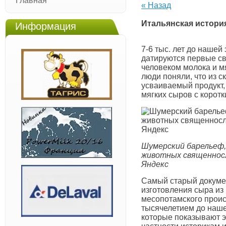
Главная
« Назад
Итальянская истори
Информация
7-6 тыс. лет до нашей
датируются первые св
человеком молока и м
люди поняли, что из 
усваиваемый продукт,
мягких сыров с корот
Шумерский барельеф
животных священнос
Яндекс
Самый старый докуме
изготовления сыра из 
месопотамского проис
тысячелетием до наше
которые показывают э