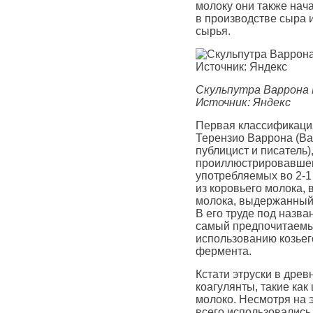
молоку они также нач
в производстве сыра 
сырья.
Скульпутра Варрона 
Источник: Яндекс
Первая классификаци
Терензио Варрона (Ва
публицист и писатель)
проиллюстрировавшег
употребляемых во 2-1
из коровьего молока,
молока, выдержанный с
В его труде под назван
самый предпочитаемы
использованию козьег
фермента.
Кстати этруски в дре
коагулянты, такие как
молоко. Несмотря на 
всего использовались 