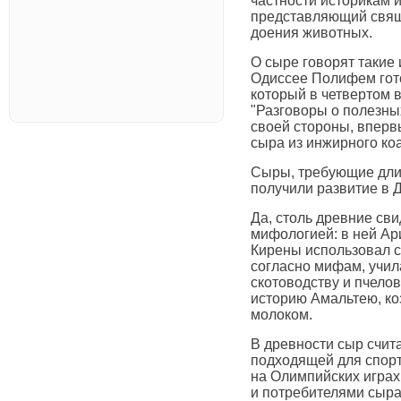
частности историкам 
представляющий свящ
доения животных.
О сыре говорят такие 
Одиссее Полифем гото
который в четвертом 
"Разговоры о полезных
своей стороны, вперв
сыра из инжирного коа
Сыры, требующие дли
получили развитие в 
Да, столь древние сви
мифологией: в ней Ар
Кирены использовал с
согласно мифам, учил
скотоводству и пчелов
историю Амальтею, ко
молоком.
В древности сыр счит
подходящей для спор
на Олимпийских игра
и потребителями сыра