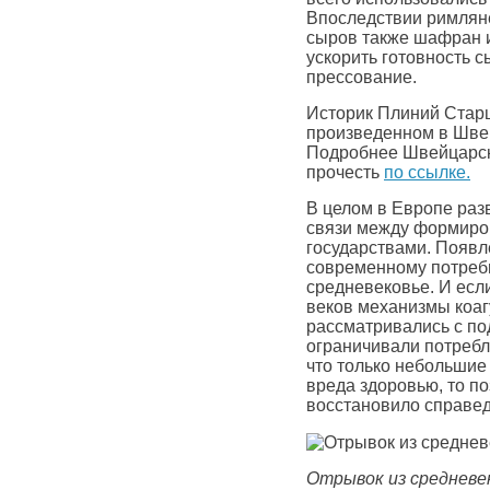
Впоследствии римляне
сыров также шафран и 
ускорить готовность с
прессование.
Историк Плиний Старши
произведенном в Шве
Подробнее Швейцарс
прочесть
по ссылке.
В целом в Европе раз
связи между формир
государствами. Появл
современному потреб
средневековье. И есл
веков механизмы коаг
рассматривались с по
ограничивали потребл
что только небольшие
вреда здоровью, то п
восстановило справед
Отрывок из средневек