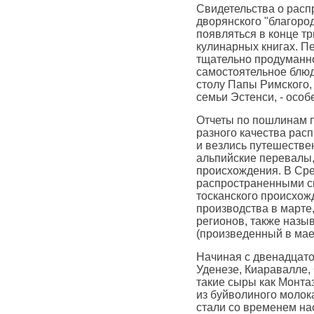
Свидетельства о расп
дворянского "благоро
появляться в конце т
кулинарных книгах. П
тщательно продуманно
самостоятельное блюд
столу Папы Римского,
семьи Эстенси, - осо
Отчеты по пошлинам по
разного качества рас
и везлись путешестве
альпийские перевалы,
происхождения. В Сре
распространенными с
тосканского происхожд
производства в марте
регионов, также наз
(произведенный в мае
Начиная с двенадцато
Уденезе, Киаравалле,
такие сыры как Монта
из буйволиного молока
стали со временем на